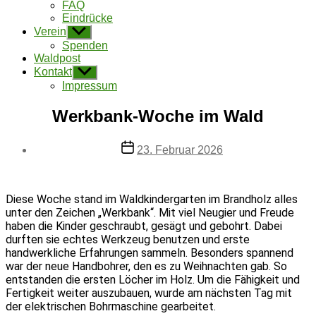
FAQ
Eindrücke
Verein
Untermenü
anzeigen
Spenden
Waldpost
Kontakt
Untermenü
anzeigen
Impressum
Werkbank-Woche im Wald
Beitragsdatum
23. Februar 2026
Diese Woche stand im Waldkindergarten im Brandholz alles
unter den Zeichen „Werkbank“. Mit viel Neugier und Freude
haben die Kinder geschraubt, gesägt und gebohrt. Dabei
durften sie echtes Werkzeug benutzen und erste
handwerkliche Erfahrungen sammeln. Besonders spannend
war der neue Handbohrer, den es zu Weihnachten gab. So
entstanden die ersten Löcher im Holz. Um die Fähigkeit und
Fertigkeit weiter auszubauen, wurde am nächsten Tag mit
der elektrischen Bohrmaschine gearbeitet.