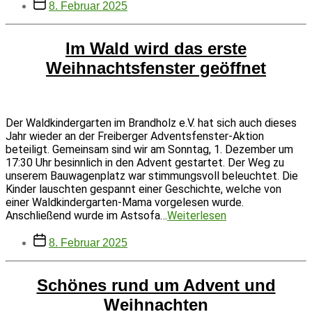
Beitragsdatum
W
8. Februar 2025
Im Wald wird das erste
Weihnachtsfenster geöffnet
Der Waldkindergarten im Brandholz e.V. hat sich auch dieses
Jahr wieder an der Freiberger Adventsfenster-Aktion
beteiligt. Gemeinsam sind wir am Sonntag, 1. Dezember um
17:30 Uhr besinnlich in den Advent gestartet. Der Weg zu
unserem Bauwagenplatz war stimmungsvoll beleuchtet. Die
Kinder lauschten gespannt einer Geschichte, welche von
einer Waldkindergarten-Mama vorgelesen wurde.
Im
Anschließend wurde im Astsofa…
Weiterlesen
Wald
Beitragsdatum
wird
8. Februar 2025
das
erste
Weihnachtsfenst
Schönes rund um Advent und
geöffnet
Weihnachten