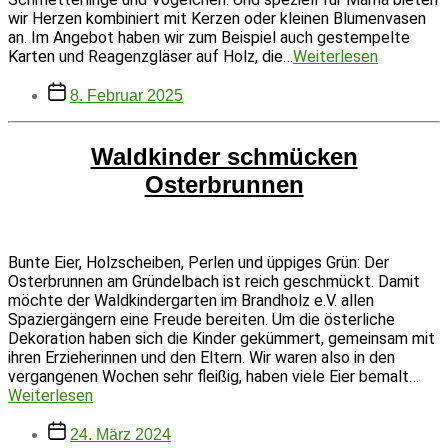
wir Herzen kombiniert mit Kerzen oder kleinen Blumenvasen
an. Im Angebot haben wir zum Beispiel auch gestempelte
Garagenve
Karten und Reagenzgläser auf Holz, die…
Weiterlesen
zu
Beitragsdatum
Mutterta
8. Februar 2025
Waldkinder schmücken
Osterbrunnen
Bunte Eier, Holzscheiben, Perlen und üppiges Grün: Der
Osterbrunnen am Gründelbach ist reich geschmückt. Damit
möchte der Waldkindergarten im Brandholz e.V. allen
Spaziergängern eine Freude bereiten. Um die österliche
Dekoration haben sich die Kinder gekümmert, gemeinsam mit
ihren Erzieherinnen und den Eltern. Wir waren also in den
vergangenen Wochen sehr fleißig, haben viele Eier bemalt…
Waldkinder
Weiterlesen
schmücken
Beitragsdatum
Osterbrunnen
24. März 2024