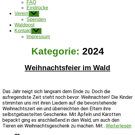
FAQ
Eindrücke
Verein
Untermenü
anzeigen
Spenden
Waldpost
Kontakt
Untermenü
anzeigen
Impressum
Kategorie:
2024
Weihnachtsfeier im Wald
Das Jahr neigt sich langsam dem Ende zu. Doch die
aufregendste Zeit steht noch bevor: Weihnachten! Die Kinder
stimmten uns mit ihren Liedern auf die bevorstehende
Weihnachtszeit ein und überreichten den Eltern ihre
selbstgebastelten Geschenke. Mit Äpfeln und Karotten
bepackt ging es anschließend in den Wald, um auch den
W
Tieren ein Weihnachtsgeschenk zu machen. Mit…
Weiterlesen
i