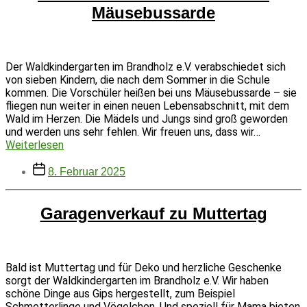
Mäusebussarde
Der Waldkindergarten im Brandholz e.V. verabschiedet sich
von sieben Kindern, die nach dem Sommer in die Schule
kommen. Die Vorschüler heißen bei uns Mäusebussarde – sie
fliegen nun weiter in einen neuen Lebensabschnitt, mit dem
Wald im Herzen. Die Mädels und Jungs sind groß geworden
und werden uns sehr fehlen. Wir freuen uns, dass wir…
Sommerfest
Weiterlesen
mit
Beitragsdatum
Abschied
8. Februar 2025
der
Mäusebussarde
Garagenverkauf zu Muttertag
Bald ist Muttertag und für Deko und herzliche Geschenke
sorgt der Waldkindergarten im Brandholz e.V. Wir haben
schöne Dinge aus Gips hergestellt, zum Beispiel
Schmetterlinge und Vögelchen. Und speziell für Mama bieten