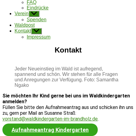
FAQ
Eindrücke
Verein
Untermenü
anzeigen
Spenden
Waldpost
Kontakt
Untermenü
anzeigen
Impressum
Kontakt
Jeder Neueinstieg im Wald ist aufregend,
spannend und schön. Wir stehen für alle Fragen
und Anregungen zur Verfügung. Foto: Samantha
Ngako
Sie möchten Ihr Kind gerne bei uns im Waldkindergarten
anmelden?
Füllen Sie bitte den Aufnahmeantrag aus und schicken ihn uns
zu, gern per Mail an Susanne Straß:
vorstand@waldkindergarten-im-brandholz.de
.
Aufnahmeantrag Kindergarten