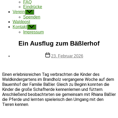
FAQ
Eindrücke
Verein
Untermenü
anzeigen
Spenden
Waldpost
Kontakt
Untermenü
anzeigen
Impressum
Ein Ausflug zum Bäßlerhof
Beitragsdatum
23. Februar 2026
Einen erlebnisreichen Tag verbrachten die Kinder des
Waldkindergartens im Brandholz vergangene Woche auf dem
Bauernhof der Familie Bäßler. Gleich zu Beginn konnten die
Kinder die große Schafherde kennenlernen und füttern.
Anschließend beobachteten sie gemeinsam mit Rhiana Bäßler
die Pferde und lernten spielerisch den Umgang mit den
Tieren kennen.