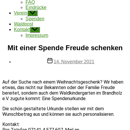
FAQ
Eindrücke
Verein
Untermenü
anzeigen
Spenden
Waldpost
Kontakt
Untermenü
anzeigen
Impressum
Mit einer Spende Freude schenken
Beitragsdatum
14. November 2021
Auf der Suche nach einem Weihnachtsgeschenk? Wir haben
etwas, das nicht nur Bekannten oder der Familie Freude
bereitet, sondern auch dem Waldkindergarten im Brandholz
e.V. zugute kommt: Eine Spendenurkunde.
Die schön gestaltete Urkunde stellen wir mit dem
Wunschbetrag aus und können sie auch personalisieren.
Kontakt:
Per Telefon 07141 4 577 607, Mail an