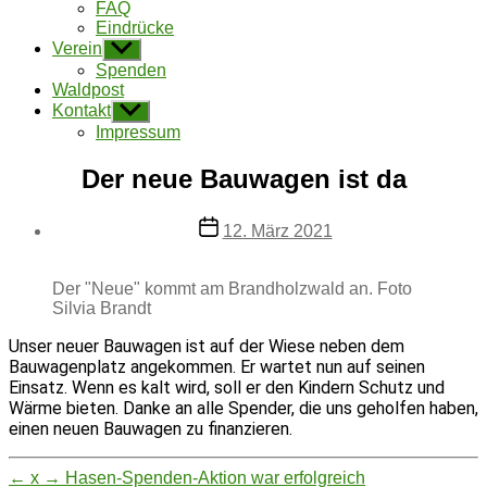
FAQ
Eindrücke
Verein
Untermenü
anzeigen
Spenden
Waldpost
Kontakt
Untermenü
anzeigen
Impressum
Der neue Bauwagen ist da
Beitragsdatum
12. März 2021
Der "Neue" kommt am Brandholzwald an. Foto
Silvia Brandt
Unser neuer Bauwagen ist auf der Wiese neben dem
Bauwagenplatz angekommen. Er wartet nun auf seinen
Einsatz. Wenn es kalt wird, soll er den Kindern Schutz und
Wärme bieten. Danke an alle Spender, die uns geholfen haben,
einen neuen Bauwagen zu finanzieren.
←
x
→
Hasen-Spenden-Aktion war erfolgreich