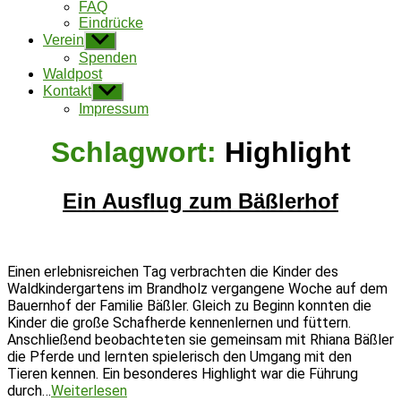
FAQ
Eindrücke
Verein
Untermenü
anzeigen
Spenden
Waldpost
Kontakt
Untermenü
anzeigen
Impressum
Schlagwort:
Highlight
Ein Ausflug zum Bäßlerhof
Einen erlebnisreichen Tag verbrachten die Kinder des
Waldkindergartens im Brandholz vergangene Woche auf dem
Bauernhof der Familie Bäßler. Gleich zu Beginn konnten die
Kinder die große Schafherde kennenlernen und füttern.
Anschließend beobachteten sie gemeinsam mit Rhiana Bäßler
die Pferde und lernten spielerisch den Umgang mit den
Tieren kennen. Ein besonderes Highlight war die Führung
Ein
durch…
Weiterlesen