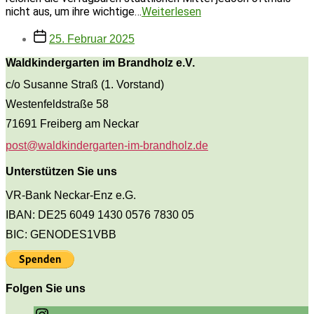
Gemeinsam
nicht aus, um ihre wichtige…
Weiterlesen
noch
Beitragsdatum
stärker
25. Februar 2025
für
Waldkindergarten im Brandholz e.V.
Vereine
und
c/o Susanne Straß (1. Vorstand)
Ehrenamt
Westenfeldstraße 58
71691 Freiberg am Neckar
post@waldkindergarten-im-brandholz.de
Unterstützen Sie uns
VR-Bank Neckar-Enz e.G.
IBAN: DE25 6049 1430 0576 7830 05
BIC: GENODES1VBB
Folgen Sie uns
Instagram