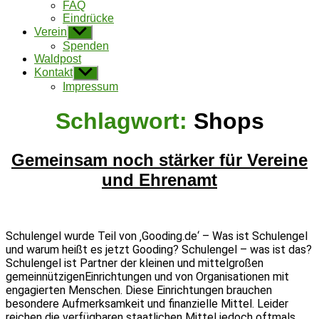
FAQ
Eindrücke
Verein
Untermenü
anzeigen
Spenden
Waldpost
Kontakt
Untermenü
anzeigen
Impressum
Schlagwort:
Shops
Gemeinsam noch stärker für Vereine
und Ehrenamt
Schulengel wurde Teil von ‚Gooding.de‘ – Was ist Schulengel
und warum heißt es jetzt Gooding? Schulengel – was ist das?
Schulengel ist Partner der kleinen und mittelgroßen
gemeinnützigenEinrichtungen und von Organisationen mit
engagierten Menschen. Diese Einrichtungen brauchen
besondere Aufmerksamkeit und finanzielle Mittel. Leider
reichen die verfügbaren staatlichen Mittel jedoch oftmals